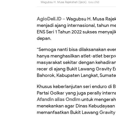
Wagubsu H. Musa Rajekshah (Ijeck).
foto: ENS
AgioDeli.ID
–
Wagubsu H. Musa Rajeks
menjadi ajang internasional, tahun m
ENS Seri 1 Tahun 2022 sukses menyaji
depan.
“Semoga nanti bisa dilaksanakan even
hanya menghasilkan atlet-atlet berp
masyarakat sekitar dengan kehadiran
recer di ajang Bukit Lawang Gravity 
Bahorok, Kabupaten Langkat, Sumater
Khusus keberlanjutan seri enduro di 
Partai Golkar yang juga perally inter
Afandin alias Ondim
untuk mengerahka
menekankan agar Dinas Kebudayaan d
memanfaatkan Bukit Lawang Gravity 