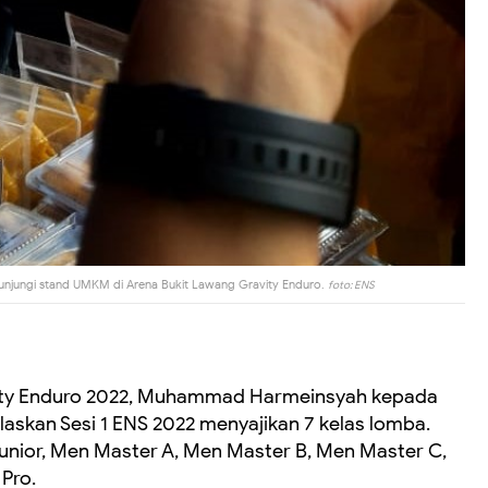
unjungi stand UMKM di Arena Bukit Lawang Gravity Enduro.
foto: ENS
avity Enduro 2022, Muhammad Harmeinsyah kepada
elaskan Sesi 1 ENS 2022 menyajikan 7 kelas lomba.
unior, Men Master A, Men Master B, Men Master C,
Pro.