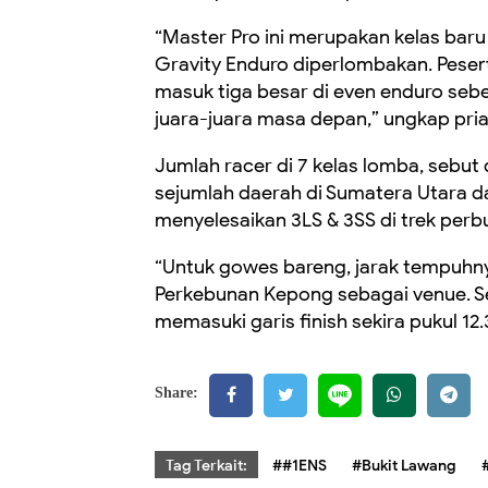
“Master Pro ini merupakan kelas bar
Gravity Enduro diperlombakan. Pese
masuk tiga besar di even enduro sebe
juara-juara masa depan,” ungkap pria
Jumlah racer di 7 kelas lomba, sebut
sejumlah daerah di Sumatera Utara d
menyelesaikan
3LS & 3SS di trek perb
“Untuk gowes bareng, jarak tempuhn
Perkebunan Kepong sebagai venue. Se
memasuki garis finish sekira pukul 1
Share:
Tag Terkait:
##1ENS
#Bukit Lawang