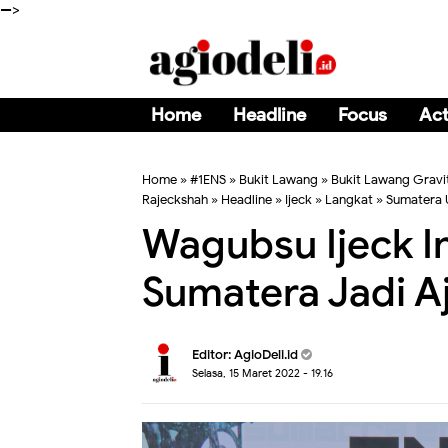
-->
Home
Headline
Focus
Act
Home
»
#1ENS
»
Bukit Lawang
»
Bukit Lawang Gravi
Rajeckshah
»
Headline
»
Ijeck
»
Langkat
»
Sumatera 
Wagubsu Ijeck I
Sumatera Jadi Aj
Editor:
AgioDeli.id
Selasa, 15 Maret 2022 - 19.16