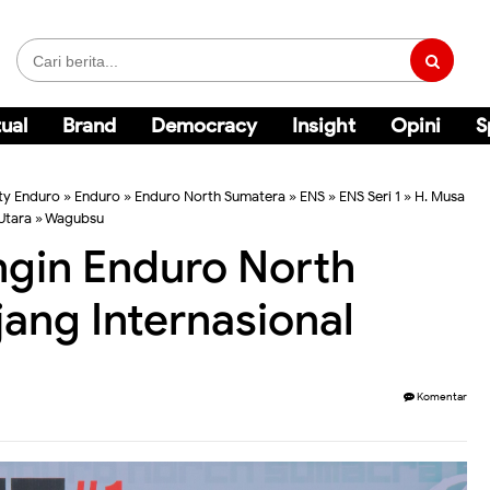
ual
Brand
Democracy
Insight
Opini
S
ty Enduro
»
Enduro
»
Enduro North Sumatera
»
ENS
»
ENS Seri 1
»
H. Musa
Utara
»
Wagubsu
ngin Enduro North
ang Internasional
Komentar