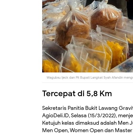
Wagubsu Ijeck dan Plt Bupati Langkat Syah Afandin meng
Tercepat di 5,8 Km
Sekretaris Panitia Bukit Lawang Gr
AgioDeli.ID, Selasa (15/3/2022), menj
Ketujuh kelas dimaksud adalah Men J
Men Open, Women Open dan Master 