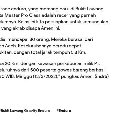
u race enduro, yang memang baru di Bukit Lawang
rta
Master
P
ro
Class adalah racer yang pernah
lumnya. Kelas ini kita persiapkan untuk kemunculan
 yang akrab disapa Amen ini.
 dia, mencapai 80 orang. Mereka berasal dari
an Aceh. Keseluruhannya beradu cepat
ukitan
, dengan total jarak tempuh
5,8
K
m.
ya 20 Km, dengan kawasan perkebunan milik PT.
luruhnya dari 500 peserta gowes bareng berhasil
2.30 WIB, Minggu (13/3/2022),” pungkas Amen.
(indra)
#Bukit Lawang Gravity Enduro
#Enduro