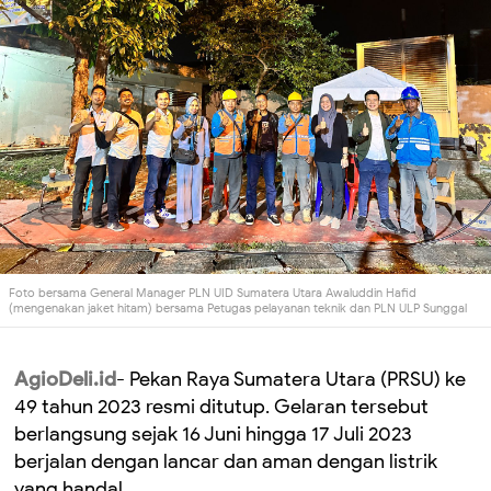
Foto bersama General Manager PLN UID Sumatera Utara Awaluddin Hafid
(mengenakan jaket hitam) bersama Petugas pelayanan teknik dan PLN ULP Sunggal
AgioDeli.id
- Pekan Raya Sumatera Utara (PRSU) ke
49 tahun 2023 resmi ditutup. Gelaran tersebut
berlangsung sejak 16 Juni hingga 17 Juli 2023
berjalan dengan lancar dan aman dengan listrik
yang handal.