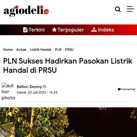
-->
Terkini
Terpopuler
Indeks
Home
»
Actual
»
Listrik Handal
»
PLN
»
PRSU
PLN Sukses Hadirkan Pasokan Listrik
Handal di PRSU
Editor:
Donny
Komentar
Kamis, 20 Juli 2023 - 14.24