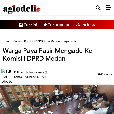
-->
Terkini
Terpopuler
Indeks
Home
»
Focus
»
Komisi I DPRD Kota Medan
»
paya pasir
Warga Paya Pasir Mengadu Ke
Komisi I DPRD Medan
Editor:
dicky irawan
Komentar
Selasa, 17 Juni 2025 - 19.12