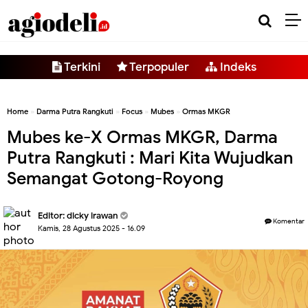
-->
Terkini
Terpopuler
Indeks
Home
»
Darma Putra Rangkuti
»
Focus
»
Mubes
»
Ormas MKGR
Mubes ke-X Ormas MKGR, Darma
Putra Rangkuti : Mari Kita Wujudkan
Semangat Gotong-Royong
Editor:
dicky irawan
Komentar
Kamis, 28 Agustus 2025 - 16.09