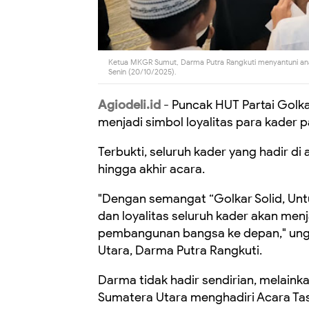
Ketua MKGR Sumut, Darma Putra Rangkuti menyantuni anak
Senin (20/10/2025).
Agiodeli.id
- Puncak HUT Partai Golka
menjadi simbol loyalitas para kader p
Terbukti, seluruh kader yang hadir d
hingga akhir acara.
"Dengan semangat “Golkar Solid, Unt
dan loyalitas seluruh kader akan men
pembangunan bangsa ke depan," un
Utara, Darma Putra Rangkuti.
Darma tidak hadir sendirian, melai
Sumatera Utara menghadiri Acara Ta