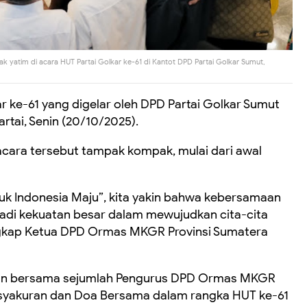
 yatim di acara HUT Partai Golkar ke-61 di Kantot DPD Partai Golkar Sumut,
r ke-61 yang digelar oleh DPD Partai Golkar Sumut
artai, Senin (20/10/2025).
i acara tersebut tampak kompak, mulai dari awal
uk Indonesia Maju”, kita yakin bahwa kebersamaan
jadi kekuatan besar dalam mewujudkan cita-cita
gkap Ketua DPD Ormas MKGR Provinsi Sumatera
nkan bersama sejumlah Pengurus DPD Ormas MKGR
syakuran dan Doa Bersama dalam rangka HUT ke-61