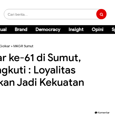
ual
Brand
Democracy
Insight
Opini
S
 Golkar
»
MKGR Sumut
r ke-61 di Sumut,
kuti : Loyalitas
kan Jadi Kekuatan
Komentar