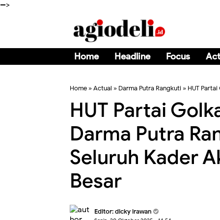
-->
Home
Headline
Focus
Act
Home
»
Actual
»
Darma Putra Rangkuti
»
HUT Partai
HUT Partai Golka
Darma Putra Rang
Seluruh Kader A
Besar
Editor:
dicky irawan