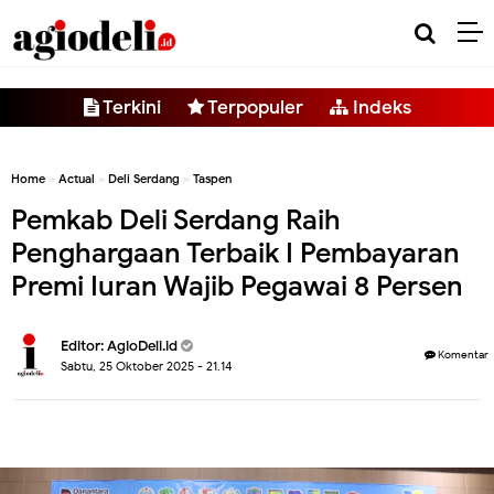
-->
Terkini
Terpopuler
Indeks
Home
»
Actual
»
Deli Serdang
»
Taspen
Pemkab Deli Serdang Raih
Penghargaan Terbaik I Pembayaran
Premi Iuran Wajib Pegawai 8 Persen
Editor:
AgioDeli.id
Komentar
Sabtu, 25 Oktober 2025 - 21.14