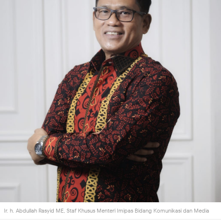
Ir. h. Abdullah Rasyid ME, Staf Khusus Menteri Imipas Bidang Komunikasi dan Media