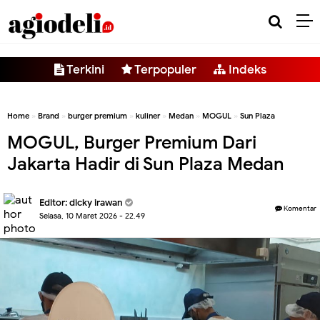
-->
Terkini
Terpopuler
Indeks
Home
»
Brand
»
burger premium
»
kuliner
»
Medan
»
MOGUL
»
Sun Plaza
MOGUL, Burger Premium Dari
Jakarta Hadir di Sun Plaza Medan
Editor:
dicky irawan
Komentar
Selasa, 10 Maret 2026 - 22.49