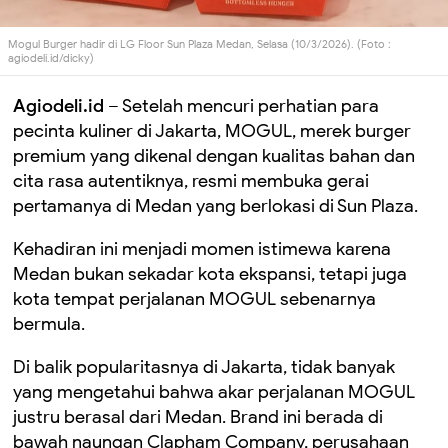
Mogul Burger hadir di LG Floor Sun Plaza Medan, Selasa (10/3/2026). (Foto :
agiodeli.id/dicky)
Agiodeli.id
– Setelah mencuri perhatian para
pecinta kuliner di Jakarta, MOGUL, merek burger
premium yang dikenal dengan kualitas bahan dan
cita rasa autentiknya, resmi membuka gerai
pertamanya di Medan yang berlokasi di Sun Plaza.
Kehadiran ini menjadi momen istimewa karena
Medan bukan sekadar kota ekspansi, tetapi juga
kota tempat perjalanan MOGUL sebenarnya
bermula.
Di balik popularitasnya di Jakarta, tidak banyak
yang mengetahui bahwa akar perjalanan MOGUL
justru berasal dari Medan. Brand ini berada di
bawah naungan Clapham Company, perusahaan