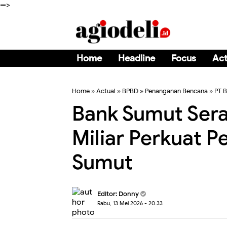
-->
Home
Headline
Focus
Act
Home
»
Actual
»
BPBD
»
Penanganan Bencana
»
PT 
Bank Sumut Ser
Miliar Perkuat 
Sumut
Editor:
Donny
Rabu, 13 Mei 2026 - 20.33