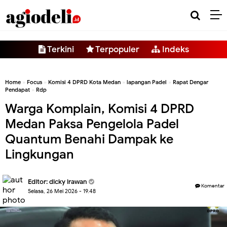
-->
Terkini
Terpopuler
Indeks
Home
»
Focus
»
Komisi 4 DPRD Kota Medan
»
lapangan Padel
»
Rapat Dengar
Pendapat
»
Rdp
Warga Komplain, Komisi 4 DPRD
Medan Paksa Pengelola Padel
Quantum Benahi Dampak ke
Lingkungan
Editor:
dicky irawan
Komentar
Selasa, 26 Mei 2026 - 19.48