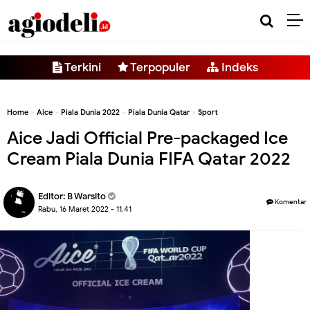
-->
Terkini
Terpopuler
Indeks
Home
»
Aice
»
Piala Dunia 2022
»
Piala Dunia Qatar
»
Sport
Aice Jadi Official Pre-packaged Ice
Cream Piala Dunia FIFA Qatar 2022
Editor:
B Warsito
Komentar
Rabu, 16 Maret 2022 - 11.41