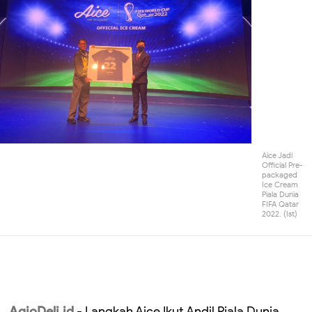
Aice Jadi
Official Pre-
packaged
Ice Cream
Piala Dunia
FIFA Qatar
2022. (Ist)
AgioDeli.id
- Langkah Aice Ikut Andil Piala Dunia