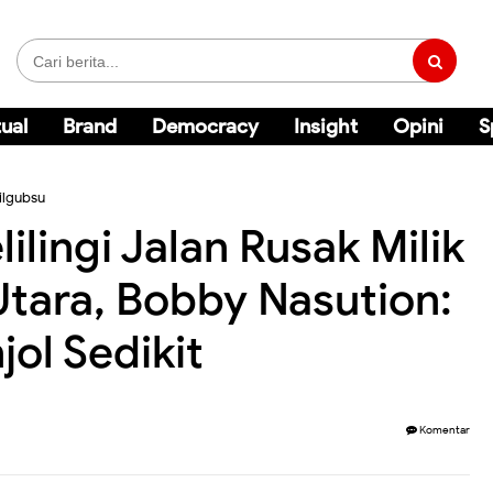
ual
Brand
Democracy
Insight
Opini
S
ilgubsu
ilingi Jalan Rusak Milik
 Utara, Bobby Nasution:
ol Sedikit
Komentar