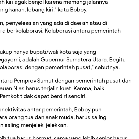
lah kiri agak benjol karena memang jalannya
g kanan, lobang kiri," kata Bobby.
, penyelesaian yang ada di daerah atau di
ra berkolaborasi. Kolaborasi antara pemerintah
cukup hanya bupati/wali kota saja yang
egayomi, adalah Gubernur Sumatera Utara. Begitu
olaborasi dengan pemerintah pusat," sebutnya.
s antara Pemprov Sumut dengan pemerintah pusat dan
an Nias harus terjalin kuat. Karena, baik
mkot tidak dapat berdiri sendiri.
nektivitas antar pemerintah, Bobby pun
ra orang tua dan anak muda, harus saling
 saling menjelek-jelekkan.
bih tua harus hormat, sama yang lebih senior harus