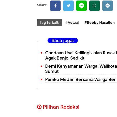
Share:
Tag Terkait:
#Actual
#Bobby Nasution
Baca juga:
Candaan Usai Kelilingi Jalan Rusak 
Agak Benjol Sedikit
Demi Kenyamanan Warga, Walikota M
Sumut
Pemko Medan Bersama Warga Benahi 
Pilihan Redaksi