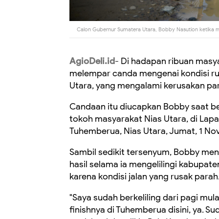
Calon Gubernur Sumatera Utara, Bobby Nasution ketika me
AgioDeli.id
- Di hadapan ribuan masy
melempar canda mengenai kondisi ruas
Utara, yang mengalami kerusakan pa
Candaan itu diucapkan Bobby saat b
tokoh masyarakat Nias Utara, di Lap
Tuhemberua, Nias Utara, Jumat, 1 N
Sambil sedikit tersenyum, Bobby me
hasil selama ia mengelilingi kabupaten
karena kondisi jalan yang rusak parah
"Saya sudah berkeliling dari pagi mula
finishnya di Tuhemberua disini, ya. Sud