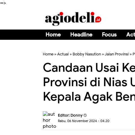
-->
Home
Headline
Focus
Act
Home
»
Actual
»
Bobby Nasution
»
Jalan Provinsi
»
P
Candaan Usai Kel
Provinsi di Nias
Kepala Agak Benj
Editor:
Donny
Rabu, 06 November 2024 - 04.20