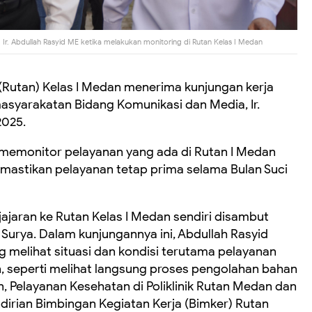
Ir. Abdullah Rasyid ME ketika melakukan monitoring di Rutan Kelas I Medan
Rutan) Kelas I Medan menerima kunjungan kerja
asyarakatan Bidang Komunikasi dan Media, Ir.
2025.
k memonitor pelayanan yang ada di Rutan I Medan
mastikan pelayanan tetap prima selama Bulan Suci
ajaran ke Rutan Kelas I Medan sendiri disambut
 Surya. Dalam kunjungannya ini, Abdullah Rasyid
 melihat situasi dan kondisi terutama pelayanan
n, seperti melihat langsung proses pengolahan bahan
 Pelayanan Kesehatan di Poliklinik Rutan Medan dan
irian Bimbingan Kegiatan Kerja (Bimker) Rutan