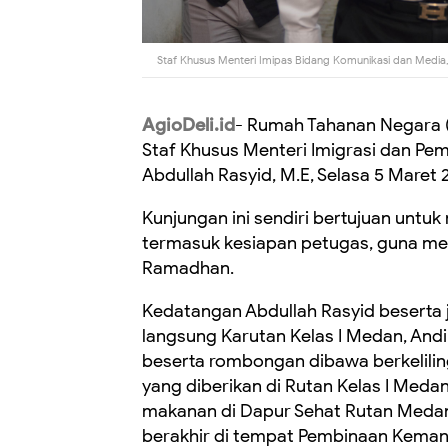
Staf Khusus Menteri Imipas Bidang Komunikasi dan Media, 
AgioDeli.id
- Rumah Tahanan Negara (
Staf Khusus Menteri Imigrasi dan Pem
Abdullah Rasyid, M.E, Selasa 5 Maret 
Kunjungan ini sendiri bertujuan untu
termasuk kesiapan petugas, guna me
Ramadhan.
Kedatangan Abdullah Rasyid beserta j
langsung Karutan Kelas I Medan, Andi
beserta rombongan dibawa berkeliling
yang diberikan di Rutan Kelas I Meda
makanan di Dapur Sehat Rutan Medan,
berakhir di tempat Pembinaan Kemand