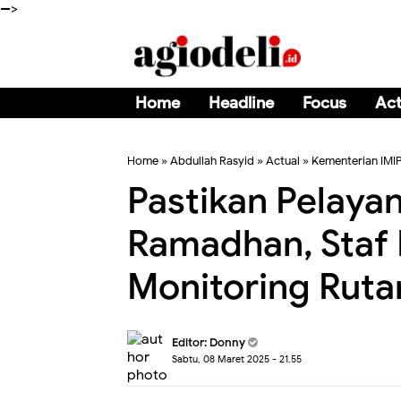
-->
Home
Headline
Focus
Act
Home
»
Abdullah Rasyid
»
Actual
»
Kementerian IMI
Pastikan Pelaya
Ramadhan, Staf 
Monitoring Ruta
Editor:
Donny
Sabtu, 08 Maret 2025 - 21.55