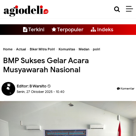
-->
Terkini
Terpopuler
Indeks
Home
»
Actual
»
Biker Mitra Polri
»
Komunitas
»
Medan
»
polri
BMP Sukses Gelar Acara
Musyawarah Nasional
Editor:
B Warsito
Komentar
Senin, 27 Oktober 2025 - 10.40