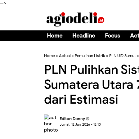
-->
Home
Headline
Focus
Act
Home
»
Actual
»
Pemulihan Listrik
»
PLN UID Sumut
PLN Pulihkan Sis
Sumatera Utara 
dari Estimasi
Editor:
Donny
Jumat, 12 Juni 2026 - 13.10