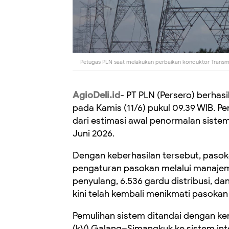
Petugas PLN saat melakukan perbaikan konduktor Transm
AgioDeli.id
- PT PLN (Persero) berhas
pada Kamis (11/6) pukul 09.39 WIB. Pe
dari estimasi awal penormalan siste
Juni 2026.
Dengan keberhasilan tersebut, pasoka
pengaturan pasokan melalui manajeme
penyulang, 6.536 gardu distribusi, 
kini telah kembali menikmati pasokan 
Pemulihan sistem ditandai dengan kem
(kV) Galang–Simangkuk ke sistem int