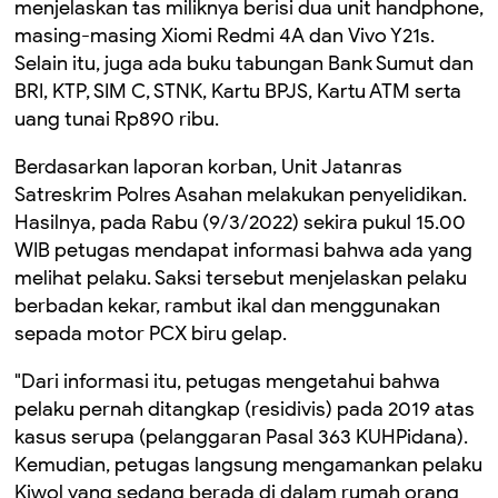
menjelaskan tas miliknya
berisi
dua unit handphone,
masing-masing
Xiomi Redmi 4A
dan
Vivo Y21s
.
Selain itu, juga ada
buku tabungan Bank Sumut dan
BRI, KTP, SIM C, STNK, Kartu BPJS
,
Kartu ATM serta
uang tunai Rp890
ribu
.
Berdasarkan laporan
korban,
Unit Jatanras
Satreskrim Polres Asahan
melakukan penyelidikan
.
Hasilnya, pada
Rabu (9/
3/2022) sekira
pukul 15
.
00
WIB petugas
mendapat
informasi bahwa ada yang
melihat pelaku
. Saksi tersebut menjelaskan pelaku
berbadan kekar,
rambut ikal
dan
menggunakan
sepada
motor PCX biru gelap.
"Dari informasi itu, petugas mengetahui bahwa
pelaku pernah ditangkap (
r
esidivis) pada 2019
atas
kasus
serupa (pelanggaran Pasal
363 KUHP
idana)
.
Kemudian
,
petugas langsung mengamankan pelaku
Kiwol yang sedang berada di dalam rumah orang