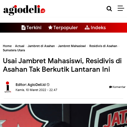
-->
Terkini
Terpopuler
Indeks
Home
»
Actual
»
Jambret di Asahan
»
Jambret Mahasiswi
»
Residivis di Asahan
»
Sumatera Utara
Usai Jambret Mahasiswi, Residivis di
Asahan Tak Berkutik Lantaran Ini
Editor:
AgioDeli.id
Komentar
Kamis, 10 Maret 2022 - 22.47