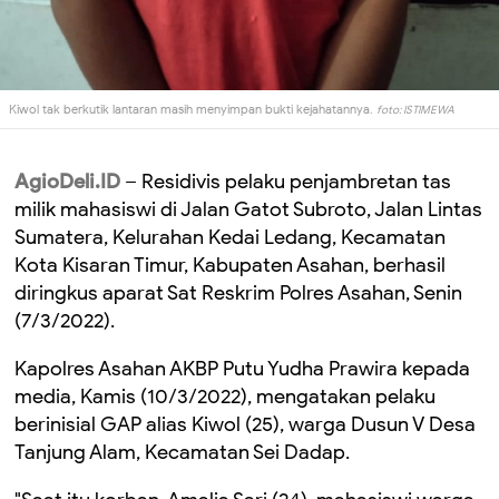
Kiwol tak berkutik lantaran masih menyimpan bukti kejahatannya.
foto: ISTIMEWA
AgioDeli.ID
–
Residivis pelaku penjambretan tas
milik mahasiswi di Jalan Gatot Subroto, Jalan Lintas
Sumatera, Kelurahan Kedai Ledang, Kecamatan
Kota Kisaran Timur, Kabupaten Asahan, berhasil
diringkus aparat Sat Reskrim Polres Asahan, Senin
(7/3/2022).
Kapolres Asahan AKBP Putu Yudha Prawira kepada
media,
Kamis (10/3
/2022
)
,
mengatakan pelaku
berinisial GAP alias Kiwol (25)
,
warga Dusun V Desa
Tanjung Alam
,
Kecamatan Sei Dadap
.