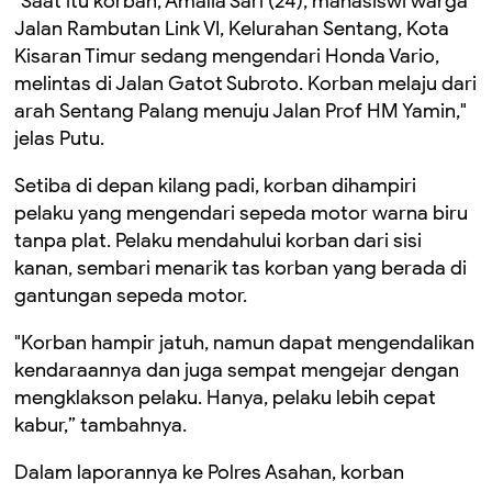
"Saat itu korban
,
Amalia Sari (24)
, mahasiswi
warga
Jalan Rambutan Link VI
,
Kel
urahan
Sentang
,
Kota
Kisaran Timur
sedang mengendari Honda Vario
,
melintas di Jalan Gatot Subroto
. Korban melaju dari
arah
S
entang
P
alang menuju Jalan Prof HM Yamin,"
jelas Putu
.
Setiba di depan kilang padi, korban dihampiri
pelaku yang mengendari sepeda motor warna biru
tanpa plat
. Pelaku mendahului korban dari sisi
kanan, sembari
menarik tas korban yang berada di
gantungan sepeda motor.
"
K
orban hampir jatuh, namun dapat
mengendalikan
kendaraannya dan
juga sempat mengejar dengan
mengklakson pelaku.
Hanya,
pelaku
lebih cepat
kabur,” tambahnya.
Dalam laporannya ke Polres Asahan, k
orban