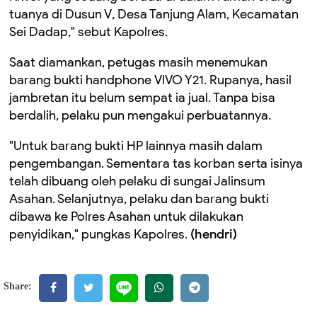
tuanya di Dusun V
,
Desa Tanjung Alam
,
Kec
amatan
Sei Dadap," sebut Kapolres.
Saat diamankan, petugas
masih
menemukan
barang bukti handphone
VIVO Y21
. Rupanya, hasil
jambretan itu belum sempat ia jual. Tanpa bisa
berdalih, pelaku pun mengakui
perbuatannya.
"Untuk barang bukti
HP
lainnya masih dalam
pengembangan
. Sementara
tas korban serta isinya
telah dibuang oleh pelaku di sungai Jalinsum
Asahan
. S
elanjutnya
,
pelaku dan barang bukti
dibawa ke Polres Asahan untuk dilakukan
penyidikan,"
pungkas
Kapolres.
(
hendri
)
Share: