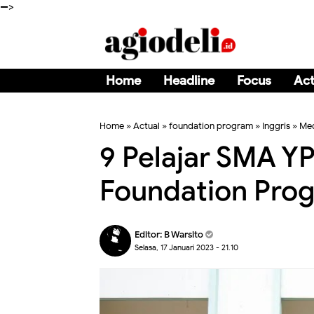
-->
Home
Headline
Focus
Act
Home
»
Actual
»
foundation program
»
Inggris
»
Me
9 Pelajar SMA YP
Foundation Prog
Editor:
B Warsito
Selasa, 17 Januari 2023 - 21.10