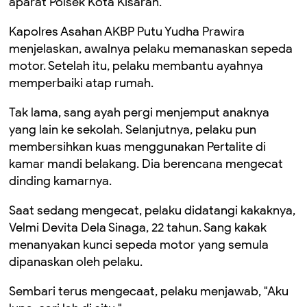
aparat Polsek Kota Kisaran.
Kapolres Asahan AKBP Putu Yudha Prawira
menjelaskan,
awalnya
pelaku memanaskan sepeda
motor. Setelah itu, pelaku membantu ayahnya
memperbaiki
atap
rumah.
Tak lama, sang ayah pergi menjemput anak
nya
yang lain ke
sekolah.
Selanjutnya, p
elaku
pun
membersihkan kuas menggunakan Pertalite di
kamar mandi belakang.
Dia berencana mengecat
dinding kamarnya.
Saat sedang mengecat, pelaku didatangi kakaknya,
Velmi Devita Dela Sinaga
,
22
tahun
. Sang kakak
menanyakan kunci sepeda
motor
yang semula
dipanaskan oleh pelaku.
Sembari terus mengecaat, p
elaku menjawab, "Aku