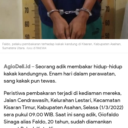
Faldo, pelaku pembakaran terhadap kakak kandung di Kisaran, Kabupaten Asahan,
Sumatera Utara.
foto: ISTIMEWA
AgioDeli.id
–
Seorang adik membakar hidup-hidup
kakak kandungnya. Enam hari dalam perawatan,
sang kakak pun tewas.
P
eristiwa
pembakaran
terjadi di
kediaman mereka,
Jalan Cendrawasih, Kelurahan Lestari, Kecamatan
Kisaran Timur, Kabupaten Asahan, Selasa (1/3
/2022
)
sera pukul 09
.
00 WIB.
Saat ini sang adik, Giofaldo
Sinaga alias Faldo, 20 tahun, sudah diamankan