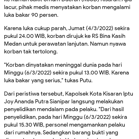
lacur, pihak medis menyatakan korban mengalami
luka bakar 90 persen.
Karena luka cukup parah, Jumat (4/3
/2022
) seki
ra
pukul 24
.
00 WIB, korban dirujuk ke RS Bina Kasih
Medan untuk perawatan lanjutan. Namun nyawa
korban tak tertolong.
"Korban dinyatakan meninggal dunia pada hari
Minggu (6/3
/2022
) seki
ra
pukul 13
.
00 WIB. Karena
luka bakar yang serius,"
tukas Putu.
Dari peristiwa tersebut, Kapolsek Kota Kisaran Iptu
Joy Ananda Putra Sianipar langsung melakukan
penyelidikan mendalam pada pelaku. "Dari hasil
penyelidikan, pada hari Minggu (6/3
/2022
) seki
ra
pukul 15
.
30 WIB, personel mengamankan pelaku
d
ar
i rumahnya. Sedangkan barang bukti yang