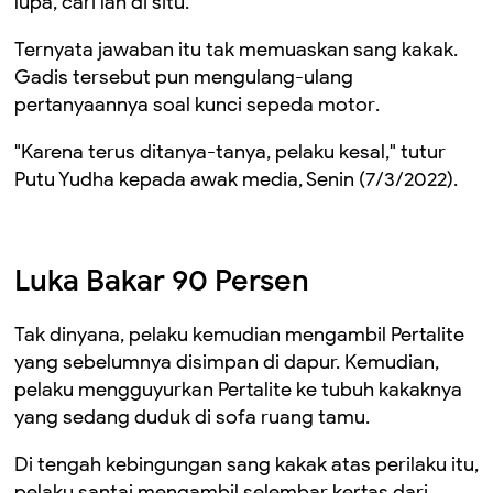
lupa, cari la
h
di situ
.
"
Ternyata jawaban itu tak memuaskan sang kakak.
Gadis tersebut pun mengulang-ulang
pertanyaannya soal kunci sepeda motor
.
"Karena terus ditanya-tanya, pelaku kesal," tutur
Putu Yudha kepada awak media, Senin (7/3
/2022
).
Luka Bakar 90 Persen
Tak dinyana,
pelaku
kemudian
mengambil Pertalite
yang sebelumnya disimpan di dapur.
Kemudian,
p
elaku
mengguyurkan Pertalite ke tubuh kakaknya
yang sedang duduk di sofa
ruang tamu.
Di tengah kebingungan sang kakak atas perilaku itu,
pelaku santai mengambil selembar kertas dari