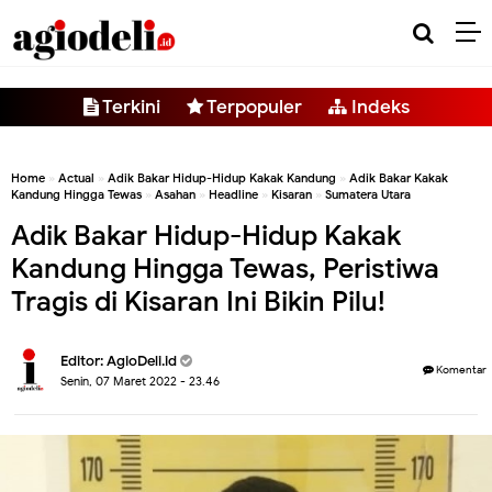
-->
Terkini
Terpopuler
Indeks
Home
»
Actual
»
Adik Bakar Hidup-Hidup Kakak Kandung
»
Adik Bakar Kakak
Kandung Hingga Tewas
»
Asahan
»
Headline
»
Kisaran
»
Sumatera Utara
Adik Bakar Hidup-Hidup Kakak
Kandung Hingga Tewas, Peristiwa
Tragis di Kisaran Ini Bikin Pilu!
Editor:
AgioDeli.id
Komentar
Senin, 07 Maret 2022 - 23.46