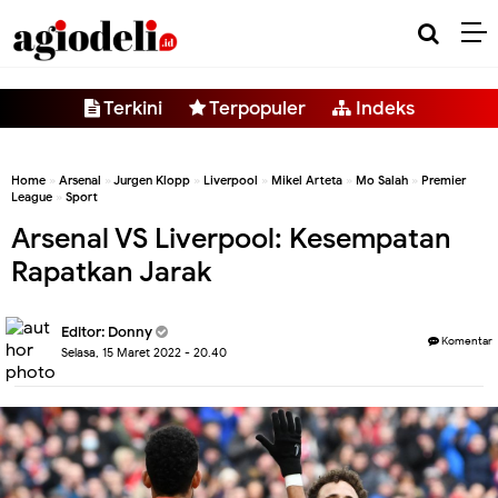
-->
Terkini
Terpopuler
Indeks
Home
»
Arsenal
»
Jurgen Klopp
»
Liverpool
»
Mikel Arteta
»
Mo Salah
»
Premier
League
»
Sport
Arsenal VS Liverpool: Kesempatan
Rapatkan Jarak
Editor:
Donny
Komentar
Selasa, 15 Maret 2022 - 20.40