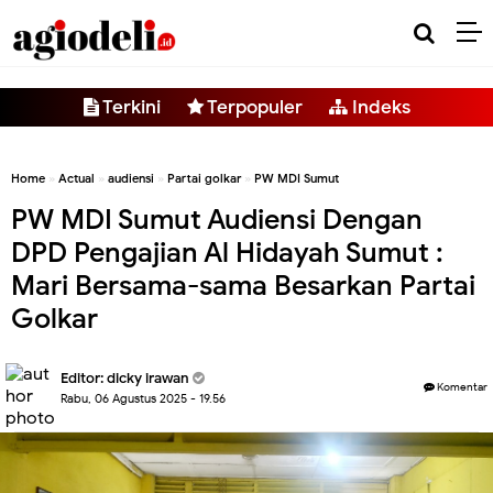
-->
Terkini
Terpopuler
Indeks
Home
»
Actual
»
audiensi
»
Partai golkar
»
PW MDI Sumut
PW MDI Sumut Audiensi Dengan
DPD Pengajian Al Hidayah Sumut :
Mari Bersama-sama Besarkan Partai
Golkar
Editor:
dicky irawan
Komentar
Rabu, 06 Agustus 2025 - 19.56