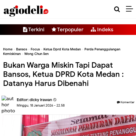
-->
Terkini
Terpopuler
Indeks
Home
»
Bansos
»
Focus
»
Ketua Dprd Kota Medan
»
Perda Penanggulangan
Kemiskinan
»
Wong Chun Sen
Bukan Warga Miskin Tapi Dapat
Bansos, Ketua DPRD Kota Medan :
Datanya Harus Dibenahi
Editor:
dicky irawan
Komentar
Minggu, 18 Januari 2026 - 22.58