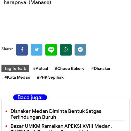
harapnya. (Manase)
Share:
Tag Terkait:
#Actual
#Choco Bakery
#Disnaker
#Kota Medan
#PHK Sepihak
Baca juga:
Disnaker Medan Diminta Bentuk Satgas
Perlindungan Buruh
Bazar UMKM Ramaikan APEKSI XVIII Medan,