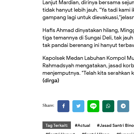
Lanjut Mardian, dirinya bersama se
tidak hanyut lebih jauh. "Ya tadi kami 
gampang lagi untuk dievakuasi,"jelas
Hafis Ahmad dinyatakan hilang, Ming
tiga
temannya di
Sungai Deli, tak jau
tak pandai berenang ini hanyut terba
Kapolsek Medan Labuhan Kompol Must
Rahmadsyah mengatakan, jasad korba
menjemputnya. "Telah kita serahkan 
(
dirga
)
Share:
Tag Terkait:
#Actual
#Jasad Santri Bino