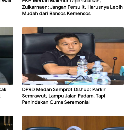
 Wali
PKH Medan Makmur Dipersoalkan,
Zulkarnaen: Jangan Persulit, Harusnya Lebih
Mudah dari Bansos Kemensos
sak
DPRD Medan Semprot Dishub: Parkir
2
Semrawut, Lampu Jalan Padam, Tapi
Penindakan Cuma Seremonial