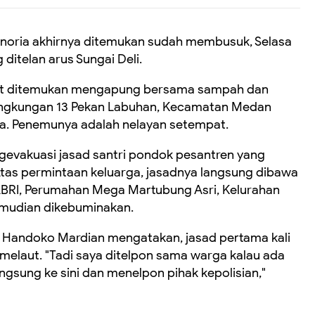
Binoria akhirnya ditemukan sudah membusuk, Selasa
 ditelan arus Sungai Deli.
ebut ditemukan mengapung bersama sampah dan
 Lingkungan 13 Pekan Labuhan, Kecamatan Medan
a. Penemunya adalah nelayan setempat.
gevakuasi jasad
santri pondok pesantren
yang
Atas permintaan keluarga, jasadnya langsung dibawa
ABRI
,
Perumahan Mega Martubung Asri
,
Kel
urahan
mudian dikebuminakan.
, Handoko Mardian
mengatakan, jasad pertama kali
melaut. "Tadi saya ditelpon sama warga kalau ada
angsung ke
sini dan menelpon pihak kepolisian,"