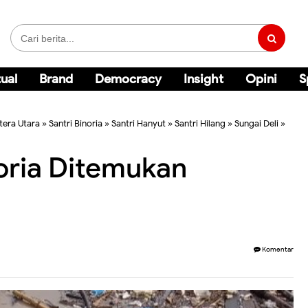
ual
Brand
Democracy
Insight
Opini
S
era Utara
»
Santri Binoria
»
Santri Hanyut
»
Santri Hilang
»
Sungai Deli
»
noria Ditemukan
Komentar