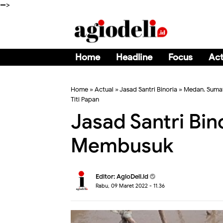
-->
Home
Headline
Focus
Act
Home
»
Actual
»
Jasad Santri Binoria
»
Medan. Sumat
Titi Papan
Jasad Santri Bi
Membusuk
Editor:
AgioDeli.id
Rabu, 09 Maret 2022 - 11.36