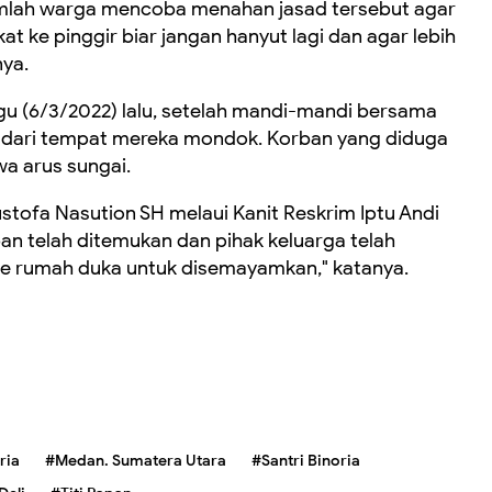
jumlah warga mencoba menahan jasad tersebut agar
ikat ke pinggir biar jangan hanyut lagi dan agar lebih
nya.
gu (6/3
/2022
) lalu
,
setelah mandi-mandi bersama
h dari tempat
mereka
mondok. Korban yang diduga
wa arus sungai
.
ofa Nasution SH melaui Kanit Reskrim Iptu Andi
n telah ditemukan dan pihak keluarga telah
ke rumah duka untuk disemayamkan," kata
nya.
ria
#Medan. Sumatera Utara
#Santri Binoria