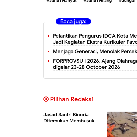
#Santri Hanyut
#Santri Hilang
#Sungai 
Baca juga:
Pelantikan Pengurus IDCA Kota M
Jadi Kegiatan Ekstra Kurikuler Favo
Menjaga Generasi, Menolak Persek
FORPROVSU I 2026, Ajang Olahraga
digelar 23-28 October 2026
Pilihan Redaksi
Jasad Santri Binoria
Ditemukan Membusuk