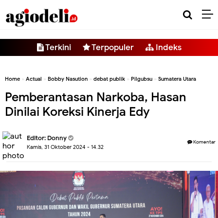
-->
Terkini
Terpopuler
Indeks
Home
»
Actual
»
Bobby Nasution
»
debat publik
»
Pilgubsu
»
Sumatera Utara
Pemberantasan Narkoba, Hasan
Dinilai Koreksi Kinerja Edy
Editor:
Donny
Komentar
Kamis, 31 Oktober 2024 - 14.32