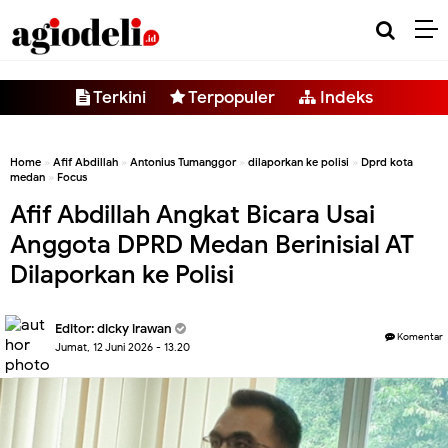
-->
Terkini
Terpopuler
Indeks
Home
»
Afif Abdillah
»
Antonius Tumanggor
»
dilaporkan ke polisi
»
Dprd kota
medan
»
Focus
Afif Abdillah Angkat Bicara Usai
Anggota DPRD Medan Berinisial AT
Dilaporkan ke Polisi
Editor:
dicky irawan
Komentar
Jumat, 12 Juni 2026 - 13.20