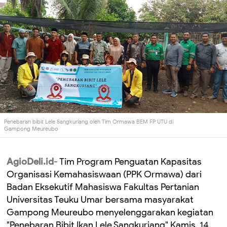
Penebaran bibit Lele Sangkuriang oleh Tim Ormawa BEM FP UTU di
Gampong Meureubo
AgioDeli.id
- Tim Program Penguatan Kapasitas
Organisasi Kemahasiswaan (PPK Ormawa) dari
Badan Eksekutif Mahasiswa Fakultas Pertanian
Universitas Teuku Umar bersama masyarakat
Gampong Meureubo menyelenggarakan kegiatan
"Penebaran Bibit Ikan Lele Sangkuriang" Kamis, 14