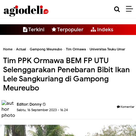
-->
Terkini
Terpopuler
Indeks
Home
»
Actual
»
Gampong Meureubo
»
Tim Ormawa
»
Universitas Teuku Umar
Tim PPK Ormawa BEM FP UTU
Selenggarakan Penebaran Bibit Ikan
Lele Sangkuriang di Gampong
Meureubo
Editor:
Donny
Komentar
Sabtu, 16 September 2023 - 16.24