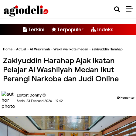
-->
Terkini
Terpopuler
Indeks
Home
»
Actual
»
Al Washliyah
»
Wakil walikota medan
»
zakiyuddin Harahap
Zakiyuddin Harahap Ajak Ikatan
Pelajar Al Washliyah Medan Ikut
Perangi Narkoba dan Judi Online
Editor:
Donny
Komentar
Senin, 23 Februari 2026 - 19.42