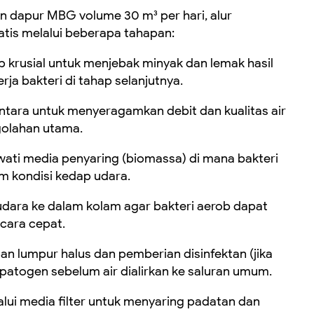
an dapur MBG volume 30 m³ per hari, alur
tis melalui beberapa tahapan:
p krusial untuk menjebak minyak dan lemak hasil
a bakteri di tahap selanjutnya.
ntara untuk menyeragamkan debit dan kualitas air
golahan utama.
lewati media penyaring (biomassa) di mana bakteri
m kondisi kedap udara.
i udara ke dalam kolam agar bakteri aerob dapat
cara cepat.
pan lumpur halus dan pemberian disinfektan (jika
patogen sebelum air dialirkan ke saluran umum.
elalui media filter untuk menyaring padatan dan