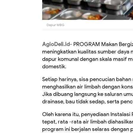
Dapur MBG
AgioDeli.id
- PROGRAM Makan Bergizi 
meningkatkan kualitas sumber daya m
dapur komunal dengan skala masif m
domestik.
Setiap harinya, sisa pencucian baha
menghasilkan air limbah dengan konsen
Jika dibuang langsung ke saluran u
drainase, bau tidak sedap, serta pen
Oleh karena itu, penyediaan Instalas
tepat, rata -rata air limbah diahasilk
program ini berjalan selaras dengan p