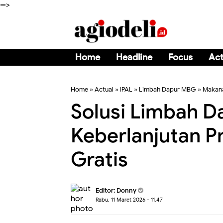
-->
Home
Headline
Focus
Act
Home
»
Actual
»
IPAL
»
Limbah Dapur MBG
»
Makana
Solusi Limbah 
Keberlanjutan P
Gratis
Editor:
Donny
Rabu, 11 Maret 2026 - 11.47