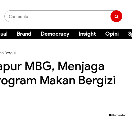
ual
Brand
Democracy
Insight
Opini
S
n Bergizi
Dapur MBG, Menjaga
rogram Makan Bergizi
Komentar