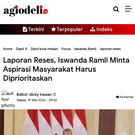
-->
Terkini
Terpopuler
Indeks
Home
»
Dapil V
»
Dprd kota medan
»
Focus
»
Iswanda Ramli
»
laporan reses
Laporan Reses, Iswanda Ramli Minta
Aspirasi Masyarakat Harus
Diprioritaskan
Editor:
dicky irawan
Komentar
Selasa, 19 Mei 2026 - 09.52