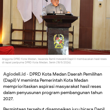
Anggota DPRD Kota Medan, Iswanda Ramli mewakili Dapil V membacakan hasil reses
di rapat paripurna DPRD Kota Medan, Senin (18/5/2026).
Agiodeli.id
- DPRD Kota Medan Daerah Pemilihan
(Dapil) V meminta Pemerintah Kota Medan
memprioritaskan aspirasi masyarakat hasil reses
dalam penyusunan program pembangunan tahun
2027.
Permintaan tersebut disampaikan juru bicara Dapil