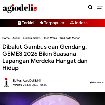
-->
Terkini
Terpopuler
Indeks
Home
»
Actual
»
budaya melayu
»
Rico Waas
»
Wali Kota Medan
Dibalut Gambus dan Gendang,
GEMES 2026 Bikin Suasana
Lapangan Merdeka Hangat dan
Hidup
Editor:
AgioDeli.id
Komentar
Minggu, 28 Juni 2026 - 06.00