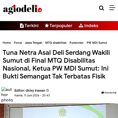
-->
Terkini
Terpopuler
Indeks
Home
»
Focus
»
Jawa Tengah
»
MTQ disabilitas
»
Purworejo
»
PW MDI Sumut
Tuna Netra Asal Deli Serdang Wakili
Sumut di Final MTQ Disabilitas
Nasional, Ketua PW MDI Sumut: Ini
Bukti Semangat Tak Terbatas Fisik
Editor:
dicky irawan
Komentar
Kamis, 11 Juni 2026 - 20.43