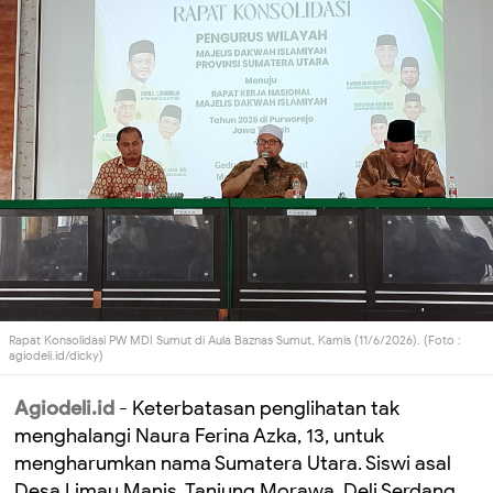
Rapat Konsolidasi PW MDI Sumut di Aula Baznas Sumut, Kamis (11/6/2026). (Foto :
agiodeli.id/dicky)
Agiodeli.id
- Keterbatasan penglihatan tak
menghalangi Naura Ferina Azka, 13, untuk
mengharumkan nama Sumatera Utara. Siswi asal
Desa Limau Manis, Tanjung Morawa, Deli Serdang