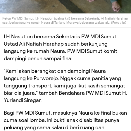
Ketua PW MDI Sumut, I.H Nasution (paling kiri) bersama Sekretaris, Ali Nafiah Harahap
saat berkunjung ke rumah Naura di Tanjung Morawa beberapa waktu lalu. (Foto : ist)
I.H Nasution bersama Sekretaris PW MDI Sumut
Ustad Ali Nafiah Harahap sudah berkunjung
langsung ke rumah Naura. PW MDI Sumut komit
dampingi penuh sampai final.
"Kami akan berangkat dan dampingi Naura
langsung ke Purworejo. Nggak cuma panitia yang
tanggung transport, kami juga ikut kasih semangat
biar dia juara," tambah Bendahara PW MDI Sumut H.
Yuriandi Siregar.
Bagi PW MDI Sumut, masuknya Naura ke final bukan
cuma soal lomba. Ini bukti anak disabilitas punya
peluang yang sama kalau diberi ruang dan